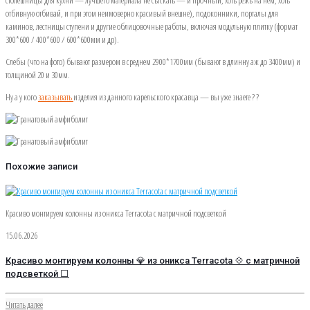
отбивную отбивай, и при этом неимоверно красивый внешне), подоконники, порталы для
каминов, лестницы ступени и другие облицовочные работы, включая модульную плитку (формат
300*600 / 400*600 / 600*600мм и др).
Слебы (что на фото) бывают размером в среднем 2900*1700мм (бывают в длинну аж до 3400мм) и
толщиной 20 и 30мм.
Ну а у кого
заказывать
изделия из данного карельского красавца — вы уже знаете ? ?
Похожие записи
Красиво монтируем колонны из оникса Terracota с матричной подсветкой
15.06.2026
Красиво монтируем колонны 💎 из оникса Terracota 💠 с матричной
подсветкой ⬜
Читать далее