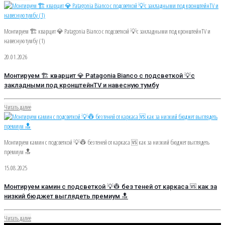
Монтируем 🏗️ кварцит 💎 Patagonia Bianco с подсветкой 💡с закладными под кронштейнTV и
навесную тумбу (1)
20.01.2026
Монтируем 🏗️ кварцит 💎 Patagonia Bianco с подсветкой 💡с
закладными под кронштейнTV и навесную тумбу
Читать далее
Монтируем камин с подсветкой 💡👷 без теней от каркаса 🆚 как за низкий бюджет выглядеть
премиум 🔝
15.08.2025
Монтируем камин с подсветкой 💡👷 без теней от каркаса 🆚 как за
низкий бюджет выглядеть премиум 🔝
Читать далее