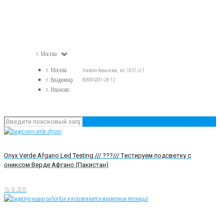
г. Москва
г. Москва
Николо-Хованское, вл. 1037, ст.1
г. Владимир
8(800)201-28-12
г. Иваново
Onyx Verde Afgano Led Testing /// ???/// Tестируем подсветку с
ониксом Верде Афгано (Пакистан)
16.10.2018