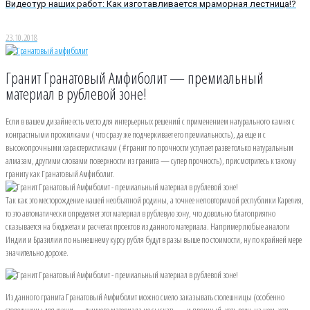
Видеотур наших работ: Как изготавливается мраморная лестница!?
23.10.2018
Гранит Гранатовый Амфиболит — премиальный
материал в рублевой зоне!
Если в вашем дизайне есть место для интерьерных решений с применением натурального камня с
контрастными прожилками ( что сразу же подчеркивает его премиальность), да еще и с
высокопрочными характеристиками ( #гранит по прочности уступает разве только натуральным
алмазам, другими словами поверхности из гранита — супер прочность), присмотритесь к такому
граниту как Гранатовый Амфиболит.
Так как это месторождение нашей необъятной родины, а точнее неповторимой республики Карелия,
то это автоматически определяет этот материал в рублевую зону, что довольно благоприятно
сказывается на бюджетах и расчетах проектов из данного материала. Например любые аналоги
Индии и Бразилии по нынешнему курсу рубля будут в разы выше по стоимости, ну по крайней мере
значительно дороже.
Из данного гранита Гранатовый Амфиболит можно смело заказывать столешницы (особенно
столешницы для кухни — лучшего материала не сыскать — и прочный, хоть режь на нем, хоть